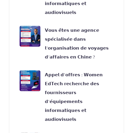
𝗶𝗻𝗳𝗼𝗿𝗺𝗮𝘁𝗶𝗾𝘂𝗲𝘀 𝗲𝘁
𝗮𝘂𝗱𝗶𝗼𝘃𝗶𝘀𝘂𝗲𝗹𝘀
𝗩𝗼𝘂𝘀 𝗲̂𝘁𝗲𝘀 𝘂𝗻𝗲 𝗮𝗴𝗲𝗻𝗰𝗲
𝘀𝗽𝗲́𝗰𝗶𝗮𝗹𝗶𝘀𝗲́𝗲 𝗱𝗮𝗻𝘀
𝗹’𝗼𝗿𝗴𝗮𝗻𝗶𝘀𝗮𝘁𝗶𝗼𝗻 𝗱𝗲 𝘃𝗼𝘆𝗮𝗴𝗲𝘀
𝗱’𝗮𝗳𝗳𝗮𝗶𝗿𝗲𝘀 𝗲𝗻 𝗖𝗵𝗶𝗻𝗲 ?
𝗔𝗽𝗽𝗲𝗹 𝗱’𝗼𝗳𝗳𝗿𝗲𝘀 : 𝗪𝗼𝗺𝗲𝗻
𝗘𝗱𝗧𝗲𝗰𝗵 𝗿𝗲𝗰𝗵𝗲𝗿𝗰𝗵𝗲 𝗱𝗲𝘀
𝗳𝗼𝘂𝗿𝗻𝗶𝘀𝘀𝗲𝘂𝗿𝘀
𝗱’𝗲́𝗾𝘂𝗶𝗽𝗲𝗺𝗲𝗻𝘁𝘀
𝗶𝗻𝗳𝗼𝗿𝗺𝗮𝘁𝗶𝗾𝘂𝗲𝘀 𝗲𝘁
𝗮𝘂𝗱𝗶𝗼𝘃𝗶𝘀𝘂𝗲𝗹𝘀