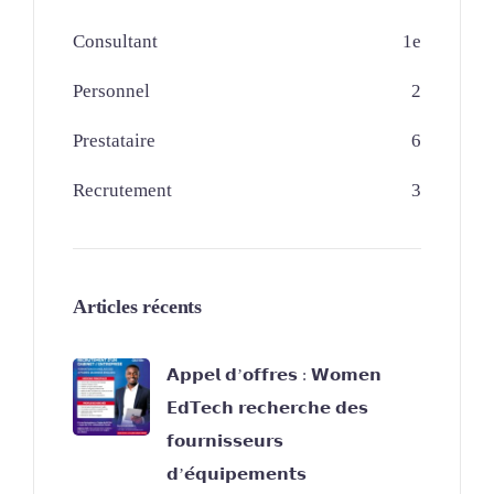
Consultant
1
e
Personnel
2
Prestataire
6
Recrutement
3
Articles récents
𝗔𝗽𝗽𝗲𝗹 𝗱’𝗼𝗳𝗳𝗿𝗲𝘀 : 𝗪𝗼𝗺𝗲𝗻
𝗘𝗱𝗧𝗲𝗰𝗵 𝗿𝗲𝗰𝗵𝗲𝗿𝗰𝗵𝗲 𝗱𝗲𝘀
𝗳𝗼𝘂𝗿𝗻𝗶𝘀𝘀𝗲𝘂𝗿𝘀
𝗱’𝗲́𝗾𝘂𝗶𝗽𝗲𝗺𝗲𝗻𝘁𝘀