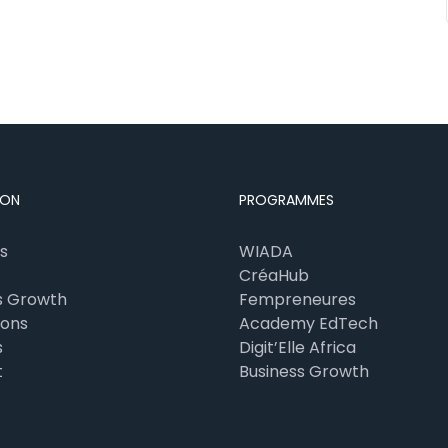
ION
PROGRAMMES
s
WIADA
CréaHub
s Growth
Fempreneures
ions
Academy EdTech
s
Digit’Elle Africa
t
Business Growth