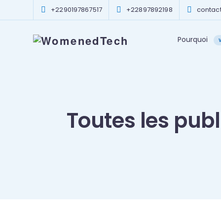
+2290197867517
+22897892198
conta
Pourquoi
Toutes les publ