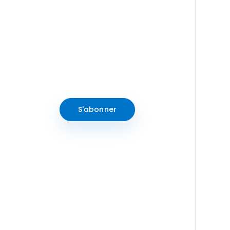
et événements
Abonnez-vous à notre
newsletter pour rester
informé des dernières
actualités
S'abonner