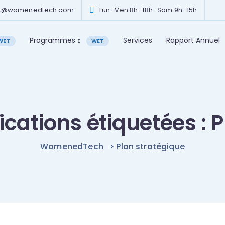
ct@womenedtech.com
Lun–Ven 8h–18h · Sam 9h–15h
Programmes
Services
Rapport Annuel
WET
WET
ications étiquetées : 
WomenedTech
>
Plan stratégique