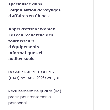
𝘀𝗽𝗲́𝗰𝗶𝗮𝗹𝗶𝘀𝗲́𝗲 𝗱𝗮𝗻𝘀
𝗹’𝗼𝗿𝗴𝗮𝗻𝗶𝘀𝗮𝘁𝗶𝗼𝗻 𝗱𝗲 𝘃𝗼𝘆𝗮𝗴𝗲𝘀
𝗱’𝗮𝗳𝗳𝗮𝗶𝗿𝗲𝘀 𝗲𝗻 𝗖𝗵𝗶𝗻𝗲 ?
𝗔𝗽𝗽𝗲𝗹 𝗱’𝗼𝗳𝗳𝗿𝗲𝘀 : 𝗪𝗼𝗺𝗲𝗻
𝗘𝗱𝗧𝗲𝗰𝗵 𝗿𝗲𝗰𝗵𝗲𝗿𝗰𝗵𝗲 𝗱𝗲𝘀
𝗳𝗼𝘂𝗿𝗻𝗶𝘀𝘀𝗲𝘂𝗿𝘀
𝗱’𝗲́𝗾𝘂𝗶𝗽𝗲𝗺𝗲𝗻𝘁𝘀
𝗶𝗻𝗳𝗼𝗿𝗺𝗮𝘁𝗶𝗾𝘂𝗲𝘀 𝗲𝘁
𝗮𝘂𝗱𝗶𝗼𝘃𝗶𝘀𝘂𝗲𝗹𝘀
DOSSIER D’APPEL D’OFFRES
(DAO) N° :DAO-2026/WET/BE
Recrutement de quatre (04)
profils pour renforcer le
personnel