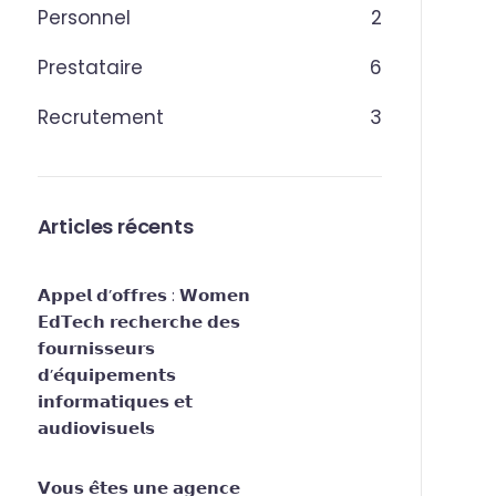
Personnel
2
Prestataire
6
Recrutement
3
Articles récents
𝗔𝗽𝗽𝗲𝗹 𝗱’𝗼𝗳𝗳𝗿𝗲𝘀 : 𝗪𝗼𝗺𝗲𝗻
𝗘𝗱𝗧𝗲𝗰𝗵 𝗿𝗲𝗰𝗵𝗲𝗿𝗰𝗵𝗲 𝗱𝗲𝘀
𝗳𝗼𝘂𝗿𝗻𝗶𝘀𝘀𝗲𝘂𝗿𝘀
𝗱’𝗲́𝗾𝘂𝗶𝗽𝗲𝗺𝗲𝗻𝘁𝘀
𝗶𝗻𝗳𝗼𝗿𝗺𝗮𝘁𝗶𝗾𝘂𝗲𝘀 𝗲𝘁
𝗮𝘂𝗱𝗶𝗼𝘃𝗶𝘀𝘂𝗲𝗹𝘀
𝗩𝗼𝘂𝘀 𝗲̂𝘁𝗲𝘀 𝘂𝗻𝗲 𝗮𝗴𝗲𝗻𝗰𝗲