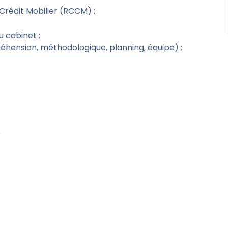
rédit Mobilier (RCCM) ;
u cabinet ;
hension, méthodologique, planning, équipe) ;
)