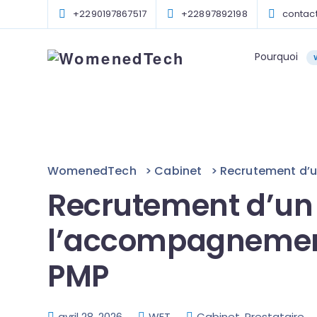
+2290197867517
+22897892198
conta
Pourquoi
WomenedTech
>
Cabinet
>
Recrutement d’u
Recrutement d’un
l’accompagnement 
PMP
avril 28, 2026
WET
Cabinet
,
Prestataire