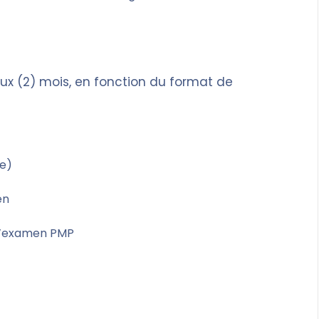
ux (2) mois, en fonction du format de
ne)
en
l’examen PMP
: