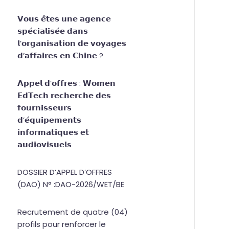
𝗩𝗼𝘂𝘀 𝗲̂𝘁𝗲𝘀 𝘂𝗻𝗲 𝗮𝗴𝗲𝗻𝗰𝗲
𝘀𝗽𝗲́𝗰𝗶𝗮𝗹𝗶𝘀𝗲́𝗲 𝗱𝗮𝗻𝘀
𝗹’𝗼𝗿𝗴𝗮𝗻𝗶𝘀𝗮𝘁𝗶𝗼𝗻 𝗱𝗲 𝘃𝗼𝘆𝗮𝗴𝗲𝘀
𝗱’𝗮𝗳𝗳𝗮𝗶𝗿𝗲𝘀 𝗲𝗻 𝗖𝗵𝗶𝗻𝗲 ?
𝗔𝗽𝗽𝗲𝗹 𝗱’𝗼𝗳𝗳𝗿𝗲𝘀 : 𝗪𝗼𝗺𝗲𝗻
𝗘𝗱𝗧𝗲𝗰𝗵 𝗿𝗲𝗰𝗵𝗲𝗿𝗰𝗵𝗲 𝗱𝗲𝘀
𝗳𝗼𝘂𝗿𝗻𝗶𝘀𝘀𝗲𝘂𝗿𝘀
𝗱’𝗲́𝗾𝘂𝗶𝗽𝗲𝗺𝗲𝗻𝘁𝘀
𝗶𝗻𝗳𝗼𝗿𝗺𝗮𝘁𝗶𝗾𝘂𝗲𝘀 𝗲𝘁
𝗮𝘂𝗱𝗶𝗼𝘃𝗶𝘀𝘂𝗲𝗹𝘀
DOSSIER D’APPEL D’OFFRES
(DAO) N° :DAO-2026/WET/BE
Recrutement de quatre (04)
profils pour renforcer le