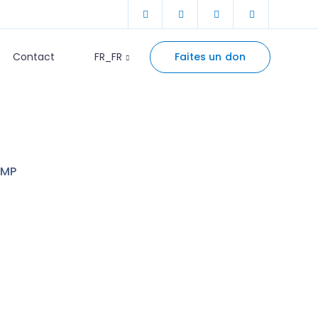
Faites un don
Contact
FR_FR
PMP