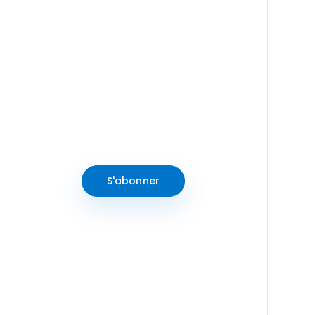
Opportunités, actualités
et événements
Abonnez-vous à notre
newsletter pour rester
informé des dernières
actualités
S'abonner