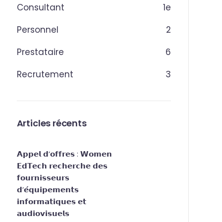
Consultant
1
e
Personnel
2
Prestataire
6
Recrutement
3
Articles récents
𝗔𝗽𝗽𝗲𝗹 𝗱’𝗼𝗳𝗳𝗿𝗲𝘀 : 𝗪𝗼𝗺𝗲𝗻
𝗘𝗱𝗧𝗲𝗰𝗵 𝗿𝗲𝗰𝗵𝗲𝗿𝗰𝗵𝗲 𝗱𝗲𝘀
𝗳𝗼𝘂𝗿𝗻𝗶𝘀𝘀𝗲𝘂𝗿𝘀
𝗱’𝗲́𝗾𝘂𝗶𝗽𝗲𝗺𝗲𝗻𝘁𝘀
𝗶𝗻𝗳𝗼𝗿𝗺𝗮𝘁𝗶𝗾𝘂𝗲𝘀 𝗲𝘁
𝗮𝘂𝗱𝗶𝗼𝘃𝗶𝘀𝘂𝗲𝗹𝘀