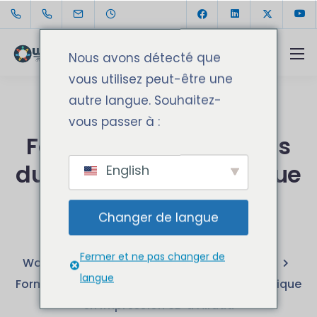
Nous avons détecté que
vous utilisez peut-être une
autre langue. Souhaitez-
vous passer à :
Formation des femmes
du camps technologique
English
en impression 3D à
Changer de langue
Allada
Fermer et ne pas changer de
WomenedTech
Camps Technologiques
langue
Formation des femmes du camps technologique
en impression 3D à Allada