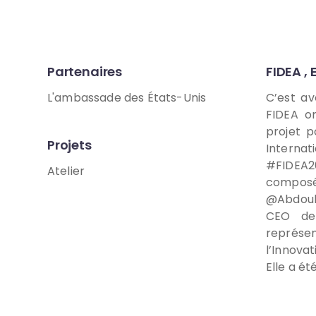
Partenaires
FIDEA ,
L'ambassade des États-Unis
C’est a
FIDEA on
projet p
Projets
Internat
#FIDEA2
Atelier
composé
@Abdoul
CEO de
représe
l’Innova
Elle a é