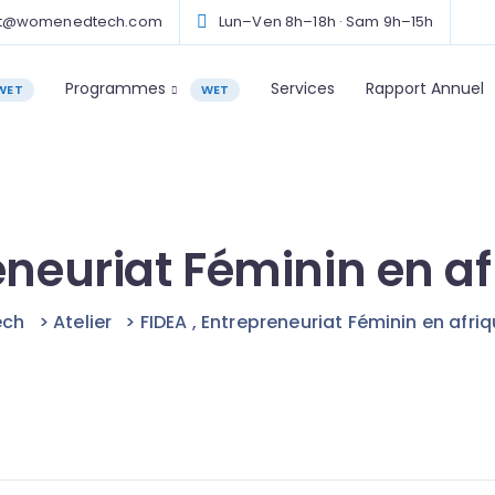
ct@womenedtech.com
Lun–Ven 8h–18h · Sam 9h–15h
Programmes
Services
Rapport Annuel
WET
WET
eneuriat Féminin en af
ch
>
Atelier
>
FIDEA , Entrepreneuriat Féminin en afriq