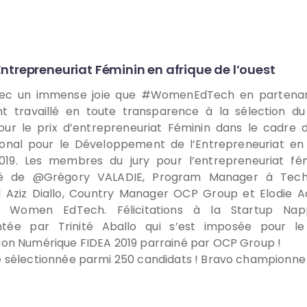
 Entrepreneuriat Féminin en afrique de l’ouest
vec un immense joie que #WomenEdTech en partenar
t travaillé en toute transparence à la sélection du
our le prix d’entrepreneuriat Féminin dans le cadre
ional pour le Développement de l’Entrepreneuriat en 
019. Les membres du jury pour l’entrepreneuriat fém
 de @Grégory VALADIE, Program Manager à Tech
 Aziz Diallo, Country Manager OCP Group et Elodie A
 Women EdTech. Félicitations à la Startup Nap
ntée par Trinité Aballo qui s’est imposée pour le
tion Numérique FIDEA 2019 parrainé par OCP Group !
té sélectionnée parmi 250 candidats ! Bravo championne 