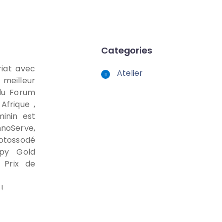
Categories
iat avec
Atelier
 meilleur
 du Forum
Afrique ,
inin est
noServe,
otossodé
py Gold
 Prix de
!