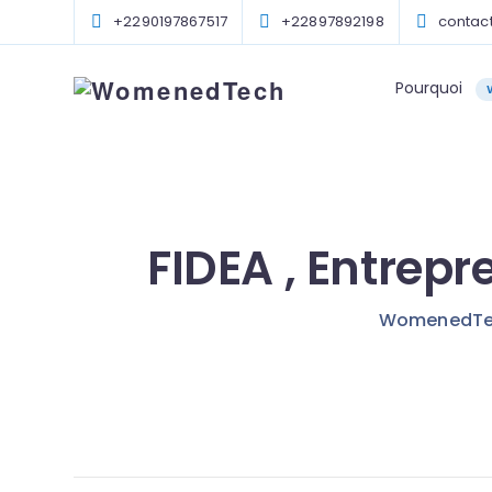
+2290197867517
+22897892198
conta
Pourquoi
FIDEA , Entrepr
WomenedTe