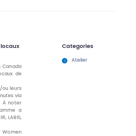
 locaux
Categories
Atelier
es Canada
locaux de
t/ou leurs
nutes via
. À noter
gramme a
R, LABIS,
de Women