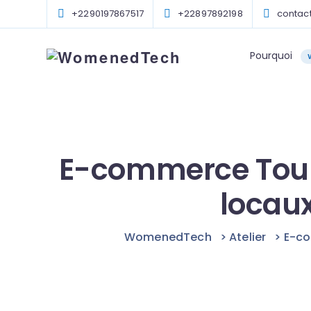
+2290197867517
+22897892198
conta
Pourquoi
E-commerce Tour
locau
WomenedTech
>
Atelier
>
E-co