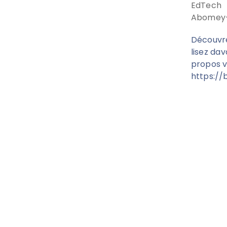
EdTech 
Abomey-C
Découvre
lisez da
propos vi
https:/