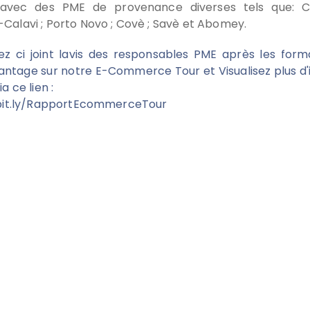
avec des PME de provenance diverses tels que: C
alavi ; Porto Novo ; Covè ; Savè et Abomey.
z ci joint lavis des responsables PME après les form
vantage sur notre E-Commerce Tour et Visualisez plus d
a ce lien :
/bit.ly/RapportEcommerceTour