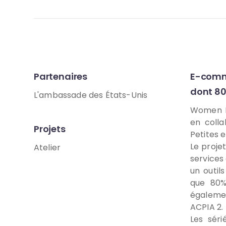
Partenaires
E-comme
dont 80
L'ambassade des États-Unis
Women Ed
en colla
Projets
Petites 
Le projet
Atelier
services
un outil
que 80%
égalemen
ACPIA 2.
Les sér