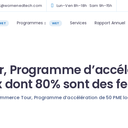
ct@womenedtech.com
Lun–Ven 8h–18h · Sam 9h–15h
Programmes
Services
Rapport Annuel
WET
WET
, Programme d’accélé
x dont 80% sont des 
mmerce Tour, Programme d’accélération de 50 PME l